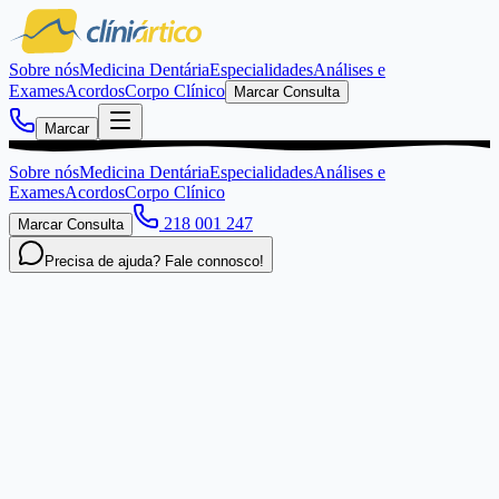
Sobre nós
Medicina Dentária
Especialidades
Análises e
Exames
Acordos
Corpo Clínico
Marcar Consulta
Marcar
Sobre nós
Medicina Dentária
Especialidades
Análises e
Exames
Acordos
Corpo Clínico
218 001 247
Marcar Consulta
Precisa de ajuda? Fale connosco!