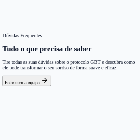
Dúvidas Frequentes
Tudo o que precisa de saber
Tire todas as suas dúvidas sobre o protocolo GBT e descubra como
ele pode transformar o seu sorriso de forma suave e eficaz.
Falar com a equipa
O procedimento dói?
É diferente da limpeza normal com ultrassons?
Com que frequência devo fazer o tratamento?