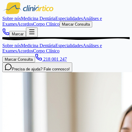
Sobre nós
Medicina Dentária
Especialidades
Análises e
Exames
Acordos
Corpo Clínico
Marcar Consulta
Marcar
Sobre nós
Medicina Dentária
Especialidades
Análises e
Exames
Acordos
Corpo Clínico
218 001 247
Marcar Consulta
Precisa de ajuda? Fale connosco!