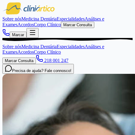
Sobre nós
Medicina Dentária
Especialidades
Análises e
Exames
Acordos
Corpo Clínico
Marcar Consulta
Marcar
Sobre nós
Medicina Dentária
Especialidades
Análises e
Exames
Acordos
Corpo Clínico
218 001 247
Marcar Consulta
Precisa de ajuda? Fale connosco!